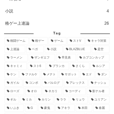
小説
4
格ゲー上達論
26
Tag
格闘ゲーム
格ゲー
ゲーム
ストV
キャラ対策
上達論
ベガ
小説
BLAZBLUE
是空
ラーメン
ザンギエフ
早見表
カプコンカップ
キャミィ
スト6
ブランカ
さくら
ルシア
ケン
ファルケ
メナト
サガット
エド
ダン
ガイル
コンボ
バルログ
アレックス
ナッシュ
ローズ
オロ
ネカリ
コーディ
影ナル者
ギル
ミカ
カリン
ララ
リュウ
ユリアン
いぶき
G
豪鬼
アキラ
本田
春麗