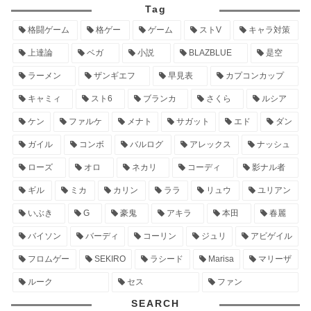
Tag
格闘ゲーム
格ゲー
ゲーム
ストV
キャラ対策
上達論
ベガ
小説
BLAZBLUE
是空
ラーメン
ザンギエフ
早見表
カプコンカップ
キャミィ
スト6
ブランカ
さくら
ルシア
ケン
ファルケ
メナト
サガット
エド
ダン
ガイル
コンボ
バルログ
アレックス
ナッシュ
ローズ
オロ
ネカリ
コーディ
影ナル者
ギル
ミカ
カリン
ララ
リュウ
ユリアン
いぶき
G
豪鬼
アキラ
本田
春麗
バイソン
バーディ
コーリン
ジュリ
アビゲイル
フロムゲー
SEKIRO
ラシード
Marisa
マリーザ
ルーク
セス
ファン
SEARCH