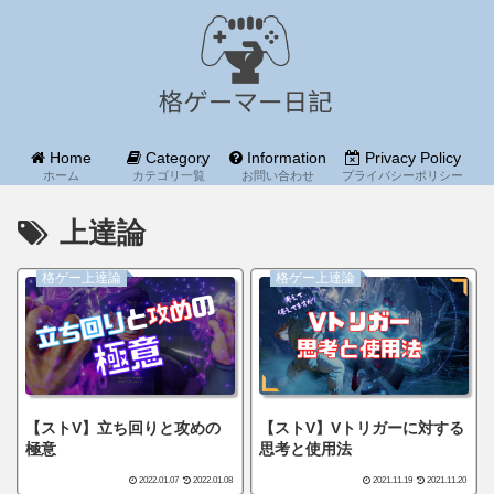
Home
Category
Information
Privacy Policy
ホーム
カテゴリ一覧
お問い合わせ
プライバシーポリシー
上達論
格ゲー上達論
格ゲー上達論
【ストV】立ち回りと攻めの
【ストV】Vトリガーに対する
極意
思考と使用法
2022.01.07
2022.01.08
2021.11.19
2021.11.20