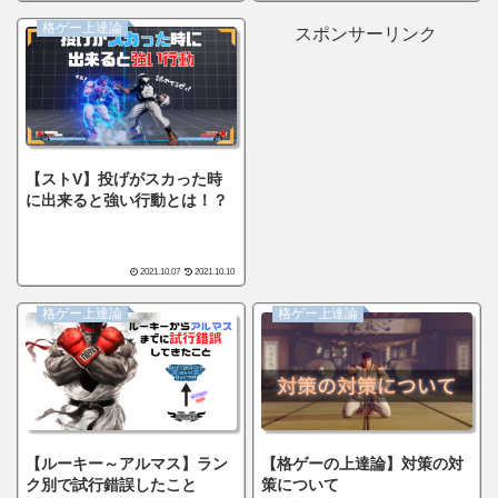
格ゲー上達論
スポンサーリンク
【ストV】投げがスカった時
に出来ると強い行動とは！？
2021.10.07
2021.10.10
格ゲー上達論
格ゲー上達論
【ルーキー～アルマス】ラン
【格ゲーの上達論】対策の対
ク別で試行錯誤したこと
策について