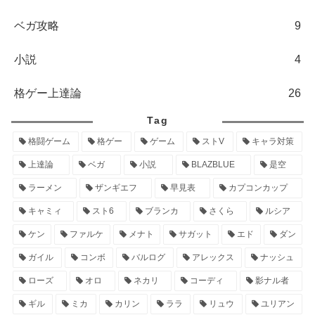
ベガ攻略
9
小説
4
格ゲー上達論
26
Tag
格闘ゲーム
格ゲー
ゲーム
ストV
キャラ対策
上達論
ベガ
小説
BLAZBLUE
是空
ラーメン
ザンギエフ
早見表
カプコンカップ
キャミィ
スト6
ブランカ
さくら
ルシア
ケン
ファルケ
メナト
サガット
エド
ダン
ガイル
コンボ
バルログ
アレックス
ナッシュ
ローズ
オロ
ネカリ
コーディ
影ナル者
ギル
ミカ
カリン
ララ
リュウ
ユリアン