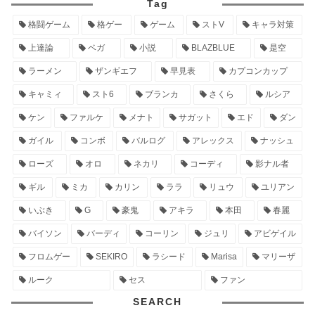
Tag
格闘ゲーム
格ゲー
ゲーム
ストV
キャラ対策
上達論
ベガ
小説
BLAZBLUE
是空
ラーメン
ザンギエフ
早見表
カプコンカップ
キャミィ
スト6
ブランカ
さくら
ルシア
ケン
ファルケ
メナト
サガット
エド
ダン
ガイル
コンボ
バルログ
アレックス
ナッシュ
ローズ
オロ
ネカリ
コーディ
影ナル者
ギル
ミカ
カリン
ララ
リュウ
ユリアン
いぶき
G
豪鬼
アキラ
本田
春麗
バイソン
バーディ
コーリン
ジュリ
アビゲイル
フロムゲー
SEKIRO
ラシード
Marisa
マリーザ
ルーク
セス
ファン
SEARCH