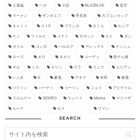
上達論
ベガ
小説
BLAZBLUE
是空
ラーメン
ザンギエフ
早見表
カプコンカップ
キャミィ
スト6
ブランカ
さくら
ルシア
ケン
ファルケ
メナト
サガット
エド
ダン
ガイル
コンボ
バルログ
アレックス
ナッシュ
ローズ
オロ
ネカリ
コーディ
影ナル者
ギル
ミカ
カリン
ララ
リュウ
ユリアン
いぶき
G
豪鬼
アキラ
本田
春麗
バイソン
バーディ
コーリン
ジュリ
アビゲイル
フロムゲー
SEKIRO
ラシード
Marisa
マリーザ
ルーク
セス
ファン
SEARCH