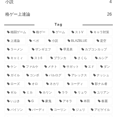
小説
4
格ゲー上達論
26
Tag
格闘ゲーム
格ゲー
ゲーム
ストV
キャラ対策
上達論
ベガ
小説
BLAZBLUE
是空
ラーメン
ザンギエフ
早見表
カプコンカップ
キャミィ
スト6
ブランカ
さくら
ルシア
ケン
ファルケ
メナト
サガット
エド
ダン
ガイル
コンボ
バルログ
アレックス
ナッシュ
ローズ
オロ
ネカリ
コーディ
影ナル者
ギル
ミカ
カリン
ララ
リュウ
ユリアン
いぶき
G
豪鬼
アキラ
本田
春麗
バイソン
バーディ
コーリン
ジュリ
アビゲイル