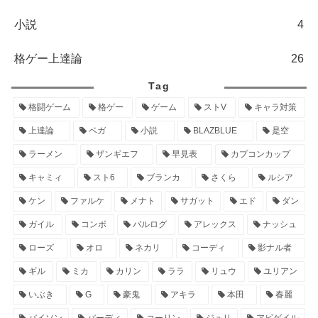
小説
4
格ゲー上達論
26
Tag
格闘ゲーム
格ゲー
ゲーム
ストV
キャラ対策
上達論
ベガ
小説
BLAZBLUE
是空
ラーメン
ザンギエフ
早見表
カプコンカップ
キャミィ
スト6
ブランカ
さくら
ルシア
ケン
ファルケ
メナト
サガット
エド
ダン
ガイル
コンボ
バルログ
アレックス
ナッシュ
ローズ
オロ
ネカリ
コーディ
影ナル者
ギル
ミカ
カリン
ララ
リュウ
ユリアン
いぶき
G
豪鬼
アキラ
本田
春麗