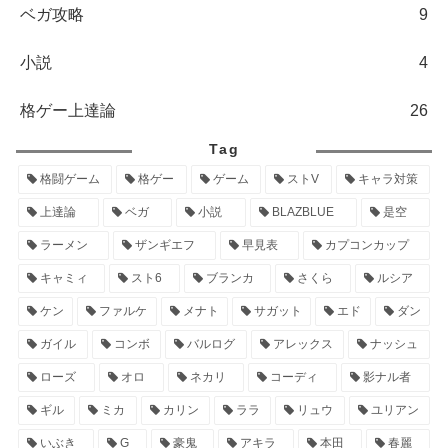
ベガ攻略
9
小説
4
格ゲー上達論
26
Tag
格闘ゲーム
格ゲー
ゲーム
ストV
キャラ対策
上達論
ベガ
小説
BLAZBLUE
是空
ラーメン
ザンギエフ
早見表
カプコンカップ
キャミィ
スト6
ブランカ
さくら
ルシア
ケン
ファルケ
メナト
サガット
エド
ダン
ガイル
コンボ
バルログ
アレックス
ナッシュ
ローズ
オロ
ネカリ
コーディ
影ナル者
ギル
ミカ
カリン
ララ
リュウ
ユリアン
いぶき
G
豪鬼
アキラ
本田
春麗