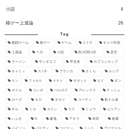
小説
4
格ゲー上達論
26
Tag
格闘ゲーム
格ゲー
ゲーム
ストV
キャラ対策
上達論
ベガ
小説
BLAZBLUE
是空
ラーメン
ザンギエフ
早見表
カプコンカップ
キャミィ
スト6
ブランカ
さくら
ルシア
ケン
ファルケ
メナト
サガット
エド
ダン
ガイル
コンボ
バルログ
アレックス
ナッシュ
ローズ
オロ
ネカリ
コーディ
影ナル者
ギル
ミカ
カリン
ララ
リュウ
ユリアン
いぶき
G
豪鬼
アキラ
本田
春麗
バイソン
バーディ
コーリン
ジュリ
アビゲイル