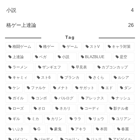
小説
4
格ゲー上達論
26
Tag
格闘ゲーム
格ゲー
ゲーム
ストV
キャラ対策
上達論
ベガ
小説
BLAZBLUE
是空
ラーメン
ザンギエフ
早見表
カプコンカップ
キャミィ
スト6
ブランカ
さくら
ルシア
ケン
ファルケ
メナト
サガット
エド
ダン
ガイル
コンボ
バルログ
アレックス
ナッシュ
ローズ
オロ
ネカリ
コーディ
影ナル者
ギル
ミカ
カリン
ララ
リュウ
ユリアン
いぶき
G
豪鬼
アキラ
本田
春麗
バイソン
バーディ
コーリン
ジュリ
アビゲイル