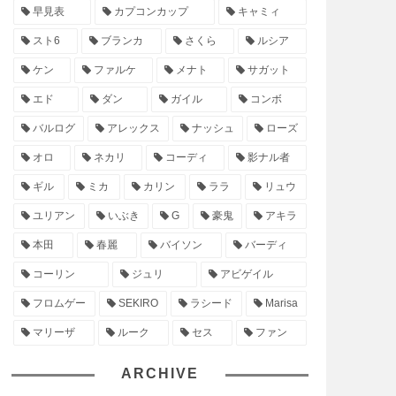
早見表
カプコンカップ
キャミィ
スト6
ブランカ
さくら
ルシア
ケン
ファルケ
メナト
サガット
エド
ダン
ガイル
コンボ
バルログ
アレックス
ナッシュ
ローズ
オロ
ネカリ
コーディ
影ナル者
ギル
ミカ
カリン
ララ
リュウ
ユリアン
いぶき
G
豪鬼
アキラ
本田
春麗
バイソン
バーディ
コーリン
ジュリ
アビゲイル
フロムゲー
SEKIRO
ラシード
Marisa
マリーザ
ルーク
セス
ファン
ARCHIVE