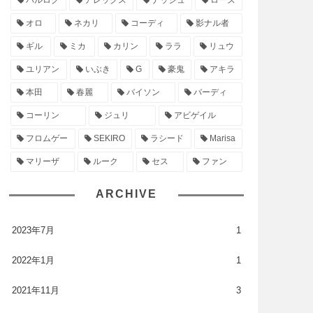
バルログ
アレックス
ナッシュ
ローズ
オロ
ネカリ
コーディ
影ナル者
ギル
ミカ
カリン
ララ
リュウ
ユリアン
いぶき
G
豪鬼
アキラ
本田
春麗
バイソン
バーディ
コーリン
ジュリ
アビゲイル
フロムゲー
SEKIRO
ラシード
Marisa
マリーザ
ルーク
セス
ファン
ARCHIVE
2023年7月
1
2022年1月
1
2021年11月
3