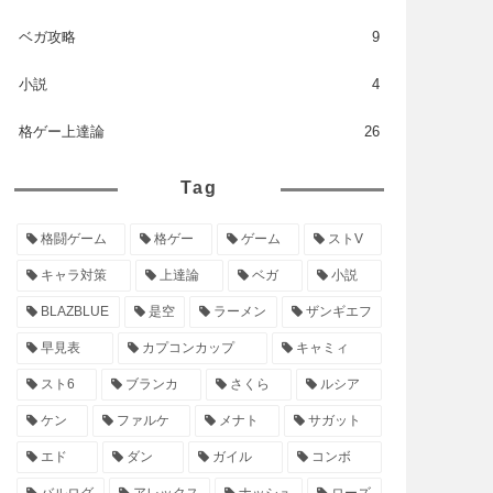
ベガ攻略
9
小説
4
格ゲー上達論
26
Tag
格闘ゲーム
格ゲー
ゲーム
ストV
キャラ対策
上達論
ベガ
小説
BLAZBLUE
是空
ラーメン
ザンギエフ
早見表
カプコンカップ
キャミィ
スト6
ブランカ
さくら
ルシア
ケン
ファルケ
メナト
サガット
エド
ダン
ガイル
コンボ