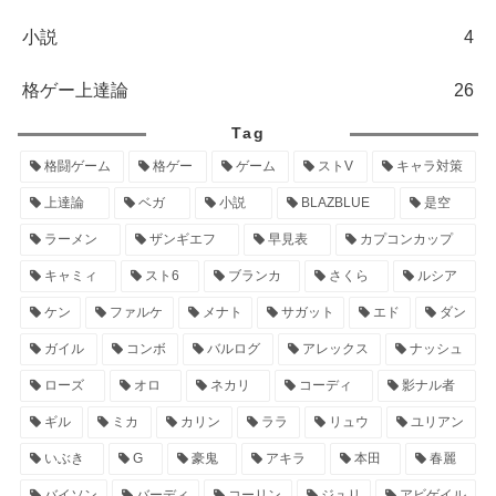
小説
4
格ゲー上達論
26
Tag
格闘ゲーム
格ゲー
ゲーム
ストV
キャラ対策
上達論
ベガ
小説
BLAZBLUE
是空
ラーメン
ザンギエフ
早見表
カプコンカップ
キャミィ
スト6
ブランカ
さくら
ルシア
ケン
ファルケ
メナト
サガット
エド
ダン
ガイル
コンボ
バルログ
アレックス
ナッシュ
ローズ
オロ
ネカリ
コーディ
影ナル者
ギル
ミカ
カリン
ララ
リュウ
ユリアン
いぶき
G
豪鬼
アキラ
本田
春麗
バイソン
バーディ
コーリン
ジュリ
アビゲイル