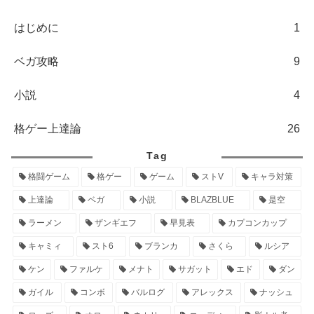
はじめに
1
ベガ攻略
9
小説
4
格ゲー上達論
26
Tag
格闘ゲーム
格ゲー
ゲーム
ストV
キャラ対策
上達論
ベガ
小説
BLAZBLUE
是空
ラーメン
ザンギエフ
早見表
カプコンカップ
キャミィ
スト6
ブランカ
さくら
ルシア
ケン
ファルケ
メナト
サガット
エド
ダン
ガイル
コンボ
バルログ
アレックス
ナッシュ