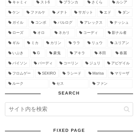
キャミィ
スト6
ブランカ
さくら
ルシア
ケン
ファルケ
メナト
サガット
エド
ダン
ガイル
コンボ
バルログ
アレックス
ナッシュ
ローズ
オロ
ネカリ
コーディ
影ナル者
ギル
ミカ
カリン
ララ
リュウ
ユリアン
いぶき
G
豪鬼
アキラ
本田
春麗
バイソン
バーディ
コーリン
ジュリ
アビゲイル
フロムゲー
SEKIRO
ラシード
Marisa
マリーザ
ルーク
セス
ファン
SEARCH
FIXED PAGE