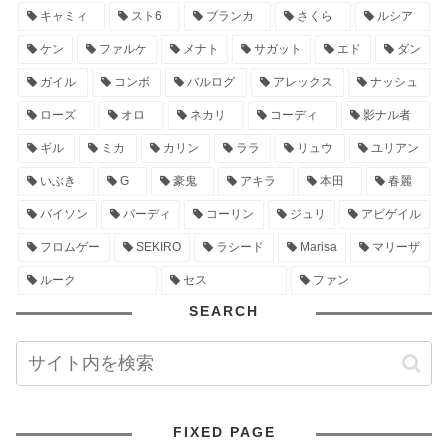
キャミィ
スト6
ブランカ
さくら
ルシア
ケン
ファルケ
メナト
サガット
エド
ダン
ガイル
コンボ
バルログ
アレックス
ナッシュ
ローズ
オロ
ネカリ
コーディ
影ナル者
ギル
ミカ
カリン
ララ
リュウ
ユリアン
いぶき
G
豪鬼
アキラ
本田
春麗
バイソン
バーディ
コーリン
ジュリ
アビゲイル
フロムゲー
SEKIRO
ラシード
Marisa
マリーザ
ルーク
セス
ファン
SEARCH
FIXED PAGE