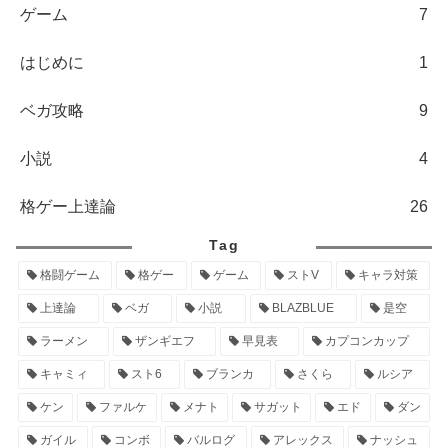
ゲーム
7
はじめに
1
ベガ攻略
9
小説
4
格ゲー上達論
26
Tag
格闘ゲーム
格ゲー
ゲーム
ストV
キャラ対策
上達論
ベガ
小説
BLAZBLUE
是空
ラーメン
ザンギエフ
早見表
カプコンカップ
キャミィ
スト6
ブランカ
さくら
ルシア
ケン
ファルケ
メナト
サガット
エド
ダン
ガイル
コンボ
バルログ
アレックス
ナッシュ