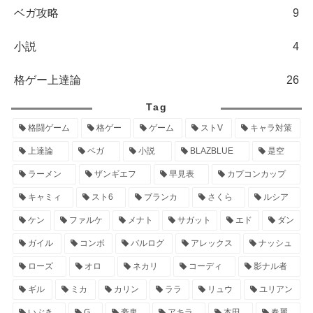
ベガ攻略
9
小説
4
格ゲー上達論
26
Tag
格闘ゲーム
格ゲー
ゲーム
ストV
キャラ対策
上達論
ベガ
小説
BLAZBLUE
是空
ラーメン
ザンギエフ
早見表
カプコンカップ
キャミィ
スト6
ブランカ
さくら
ルシア
ケン
ファルケ
メナト
サガット
エド
ダン
ガイル
コンボ
バルログ
アレックス
ナッシュ
ローズ
オロ
ネカリ
コーディ
影ナル者
ギル
ミカ
カリン
ララ
リュウ
ユリアン
いぶき
G
豪鬼
アキラ
本田
春麗