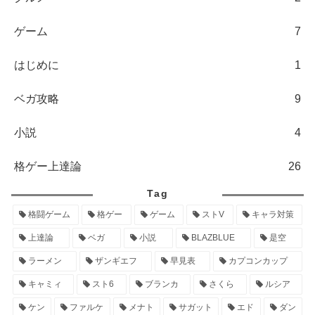
ゲーム
7
はじめに
1
ベガ攻略
9
小説
4
格ゲー上達論
26
Tag
格闘ゲーム
格ゲー
ゲーム
ストV
キャラ対策
上達論
ベガ
小説
BLAZBLUE
是空
ラーメン
ザンギエフ
早見表
カプコンカップ
キャミィ
スト6
ブランカ
さくら
ルシア
ケン
ファルケ
メナト
サガット
エド
ダン