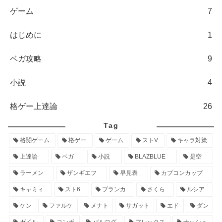
ゲーム
7
はじめに
1
ベガ攻略
9
小説
4
格ゲー上達論
26
Tag
格闘ゲーム
格ゲー
ゲーム
ストV
キャラ対策
上達論
ベガ
小説
BLAZBLUE
是空
ラーメン
ザンギエフ
早見表
カプコンカップ
キャミィ
スト6
ブランカ
さくら
ルシア
ケン
ファルケ
メナト
サガット
エド
ダン