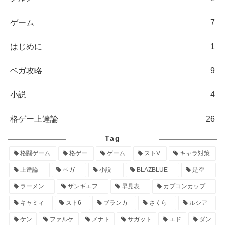
ゲーム
7
はじめに
1
ベガ攻略
9
小説
4
格ゲー上達論
26
Tag
格闘ゲーム
格ゲー
ゲーム
ストV
キャラ対策
上達論
ベガ
小説
BLAZBLUE
是空
ラーメン
ザンギエフ
早見表
カプコンカップ
キャミィ
スト6
ブランカ
さくら
ルシア
ケン
ファルケ
メナト
サガット
エド
ダン