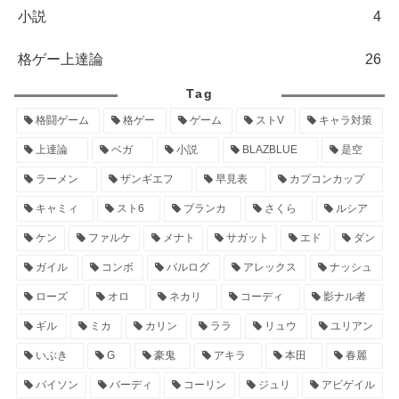
小説
4
格ゲー上達論
26
Tag
格闘ゲーム
格ゲー
ゲーム
ストV
キャラ対策
上達論
ベガ
小説
BLAZBLUE
是空
ラーメン
ザンギエフ
早見表
カプコンカップ
キャミィ
スト6
ブランカ
さくら
ルシア
ケン
ファルケ
メナト
サガット
エド
ダン
ガイル
コンボ
バルログ
アレックス
ナッシュ
ローズ
オロ
ネカリ
コーディ
影ナル者
ギル
ミカ
カリン
ララ
リュウ
ユリアン
いぶき
G
豪鬼
アキラ
本田
春麗
バイソン
バーディ
コーリン
ジュリ
アビゲイル