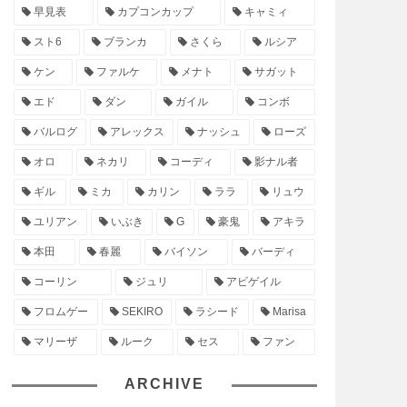
早見表
カプコンカップ
キャミィ
スト6
ブランカ
さくら
ルシア
ケン
ファルケ
メナト
サガット
エド
ダン
ガイル
コンボ
バルログ
アレックス
ナッシュ
ローズ
オロ
ネカリ
コーディ
影ナル者
ギル
ミカ
カリン
ララ
リュウ
ユリアン
いぶき
G
豪鬼
アキラ
本田
春麗
バイソン
バーディ
コーリン
ジュリ
アビゲイル
フロムゲー
SEKIRO
ラシード
Marisa
マリーザ
ルーク
セス
ファン
ARCHIVE