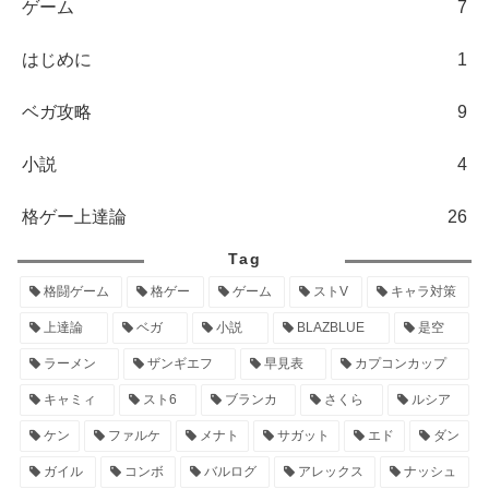
ゲーム
7
はじめに
1
ベガ攻略
9
小説
4
格ゲー上達論
26
Tag
格闘ゲーム
格ゲー
ゲーム
ストV
キャラ対策
上達論
ベガ
小説
BLAZBLUE
是空
ラーメン
ザンギエフ
早見表
カプコンカップ
キャミィ
スト6
ブランカ
さくら
ルシア
ケン
ファルケ
メナト
サガット
エド
ダン
ガイル
コンボ
バルログ
アレックス
ナッシュ