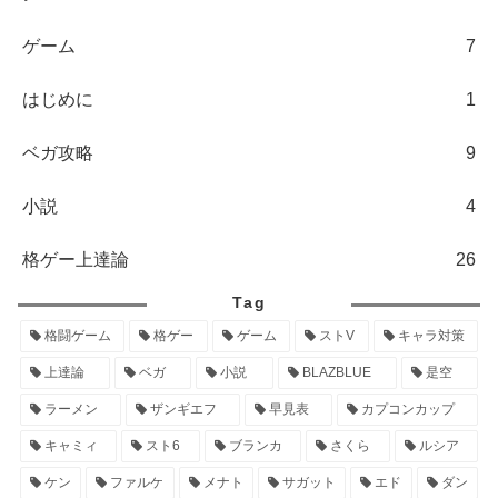
ゲーム
7
はじめに
1
ベガ攻略
9
小説
4
格ゲー上達論
26
Tag
格闘ゲーム
格ゲー
ゲーム
ストV
キャラ対策
上達論
ベガ
小説
BLAZBLUE
是空
ラーメン
ザンギエフ
早見表
カプコンカップ
キャミィ
スト6
ブランカ
さくら
ルシア
ケン
ファルケ
メナト
サガット
エド
ダン