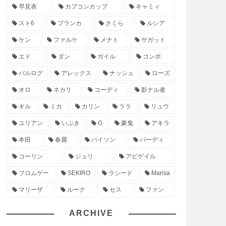
早見表
カプコンカップ
キャミィ
スト6
ブランカ
さくら
ルシア
ケン
ファルケ
メナト
サガット
エド
ダン
ガイル
コンボ
バルログ
アレックス
ナッシュ
ローズ
オロ
ネカリ
コーディ
影ナル者
ギル
ミカ
カリン
ララ
リュウ
ユリアン
いぶき
G
豪鬼
アキラ
本田
春麗
バイソン
バーディ
コーリン
ジュリ
アビゲイル
フロムゲー
SEKIRO
ラシード
Marisa
マリーザ
ルーク
セス
ファン
ARCHIVE