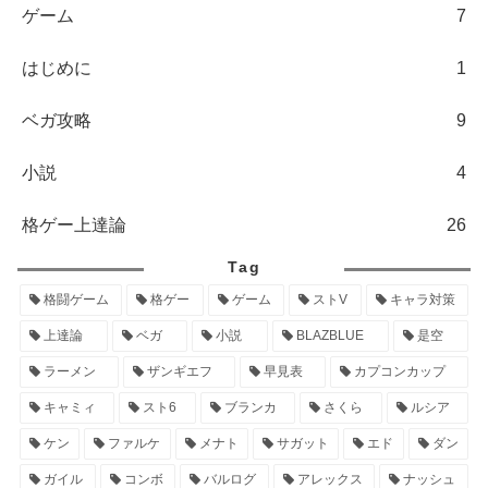
ゲーム
7
はじめに
1
ベガ攻略
9
小説
4
格ゲー上達論
26
Tag
格闘ゲーム
格ゲー
ゲーム
ストV
キャラ対策
上達論
ベガ
小説
BLAZBLUE
是空
ラーメン
ザンギエフ
早見表
カプコンカップ
キャミィ
スト6
ブランカ
さくら
ルシア
ケン
ファルケ
メナト
サガット
エド
ダン
ガイル
コンボ
バルログ
アレックス
ナッシュ