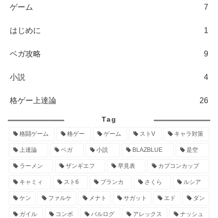
ゲーム
7
はじめに
1
ベガ攻略
9
小説
4
格ゲー上達論
26
Tag
格闘ゲーム
格ゲー
ゲーム
ストV
キャラ対策
上達論
ベガ
小説
BLAZBLUE
是空
ラーメン
ザンギエフ
早見表
カプコンカップ
キャミィ
スト6
ブランカ
さくら
ルシア
ケン
ファルケ
メナト
サガット
エド
ダン
ガイル
コンボ
バルログ
アレックス
ナッシュ