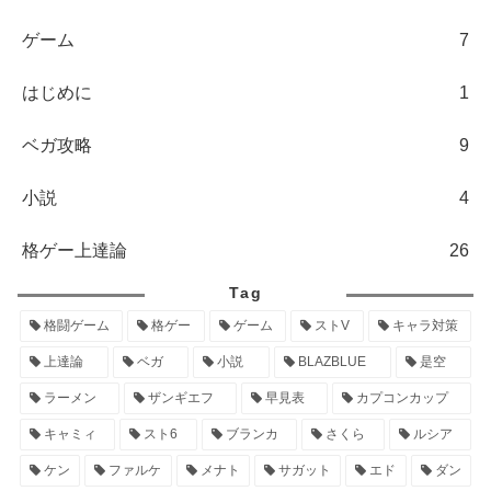
ゲーム
7
はじめに
1
ベガ攻略
9
小説
4
格ゲー上達論
26
Tag
格闘ゲーム
格ゲー
ゲーム
ストV
キャラ対策
上達論
ベガ
小説
BLAZBLUE
是空
ラーメン
ザンギエフ
早見表
カプコンカップ
キャミィ
スト6
ブランカ
さくら
ルシア
ケン
ファルケ
メナト
サガット
エド
ダン