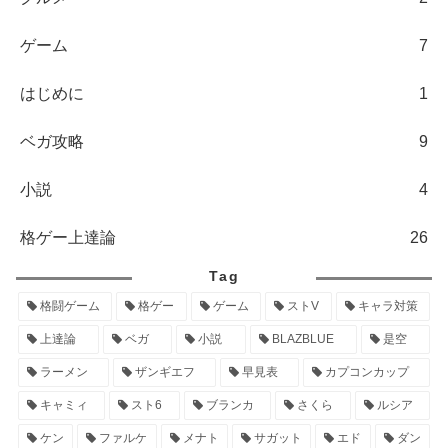
ゲーム
7
はじめに
1
ベガ攻略
9
小説
4
格ゲー上達論
26
Tag
格闘ゲーム
格ゲー
ゲーム
ストV
キャラ対策
上達論
ベガ
小説
BLAZBLUE
是空
ラーメン
ザンギエフ
早見表
カプコンカップ
キャミィ
スト6
ブランカ
さくら
ルシア
ケン
ファルケ
メナト
サガット
エド
ダン