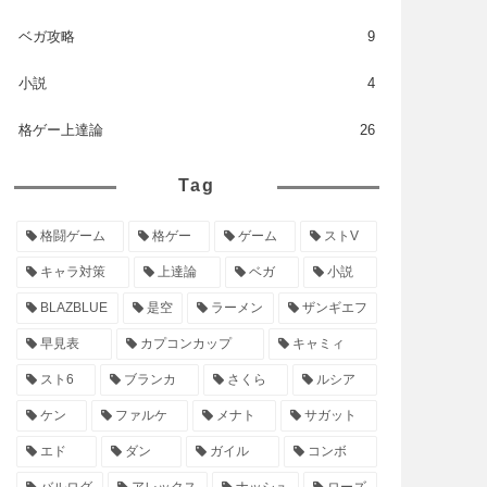
ベガ攻略
9
小説
4
格ゲー上達論
26
Tag
格闘ゲーム
格ゲー
ゲーム
ストV
キャラ対策
上達論
ベガ
小説
BLAZBLUE
是空
ラーメン
ザンギエフ
早見表
カプコンカップ
キャミィ
スト6
ブランカ
さくら
ルシア
ケン
ファルケ
メナト
サガット
エド
ダン
ガイル
コンボ