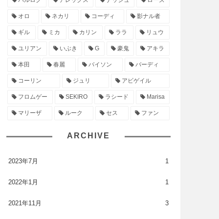
バルログ
アレックス
ナッシュ
ローズ
オロ
ネカリ
コーディ
影ナル者
ギル
ミカ
カリン
ララ
リュウ
ユリアン
いぶき
G
豪鬼
アキラ
本田
春麗
バイソン
バーディ
コーリン
ジュリ
アビゲイル
フロムゲー
SEKIRO
ラシード
Marisa
マリーザ
ルーク
セス
ファン
ARCHIVE
2023年7月
1
2022年1月
1
2021年11月
3