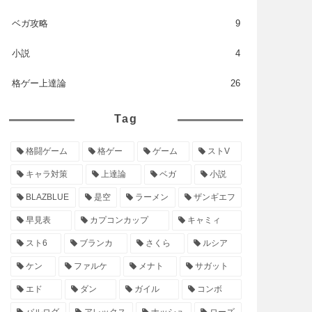
ベガ攻略
9
小説
4
格ゲー上達論
26
Tag
格闘ゲーム
格ゲー
ゲーム
ストV
キャラ対策
上達論
ベガ
小説
BLAZBLUE
是空
ラーメン
ザンギエフ
早見表
カプコンカップ
キャミィ
スト6
ブランカ
さくら
ルシア
ケン
ファルケ
メナト
サガット
エド
ダン
ガイル
コンボ