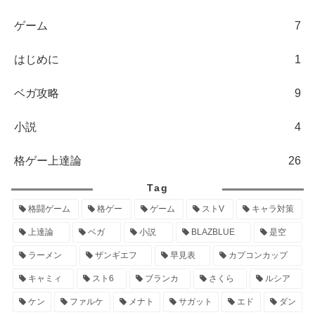
ゲーム
7
はじめに
1
ベガ攻略
9
小説
4
格ゲー上達論
26
Tag
格闘ゲーム
格ゲー
ゲーム
ストV
キャラ対策
上達論
ベガ
小説
BLAZBLUE
是空
ラーメン
ザンギエフ
早見表
カプコンカップ
キャミィ
スト6
ブランカ
さくら
ルシア
ケン
ファルケ
メナト
サガット
エド
ダン