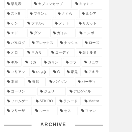
早見表
カプコンカップ
キャミィ
スト6
ブランカ
さくら
ルシア
ケン
ファルケ
メナト
サガット
エド
ダン
ガイル
コンボ
バルログ
アレックス
ナッシュ
ローズ
オロ
ネカリ
コーディ
影ナル者
ギル
ミカ
カリン
ララ
リュウ
ユリアン
いぶき
G
豪鬼
アキラ
本田
春麗
バイソン
バーディ
コーリン
ジュリ
アビゲイル
フロムゲー
SEKIRO
ラシード
Marisa
マリーザ
ルーク
セス
ファン
ARCHIVE