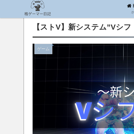
【ストV】新システム”Vシフ
ゲーム