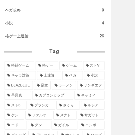
ベガ攻略
9
小説
4
格ゲー上達論
26
Tag
格闘ゲーム
格ゲー
ゲーム
ストV
キャラ対策
上達論
ベガ
小説
BLAZBLUE
是空
ラーメン
ザンギエフ
早見表
カプコンカップ
キャミィ
スト6
ブランカ
さくら
ルシア
ケン
ファルケ
メナト
サガット
エド
ダン
ガイル
コンボ