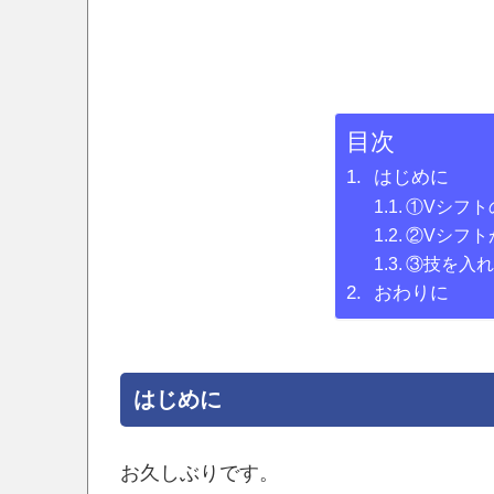
目次
はじめに
①Vシフト
②Vシフト
③技を入
おわりに
はじめに
お久しぶりです。