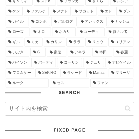
キャミィ
スト6
ブランカ
さくら
ルシア
ケン
ファルケ
メナト
サガット
エド
ダン
ガイル
コンボ
バルログ
アレックス
ナッシュ
ローズ
オロ
ネカリ
コーディ
影ナル者
ギル
ミカ
カリン
ララ
リュウ
ユリアン
いぶき
G
豪鬼
アキラ
本田
春麗
バイソン
バーディ
コーリン
ジュリ
アビゲイル
フロムゲー
SEKIRO
ラシード
Marisa
マリーザ
ルーク
セス
ファン
SEARCH
FIXED PAGE