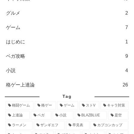
グルメ
2
ゲーム
7
はじめに
1
ベガ攻略
9
小説
4
格ゲー上達論
26
Tag
格闘ゲーム
格ゲー
ゲーム
ストV
キャラ対策
上達論
ベガ
小説
BLAZBLUE
是空
ラーメン
ザンギエフ
早見表
カプコンカップ