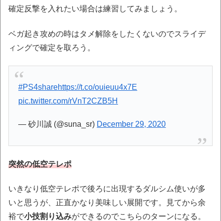
確定反撃を入れたい場合は練習してみましょう。
ベガ起き攻めの時はタメ解除をしたくないのでスライデ
ィングで確定を取ろう。
#PS4share
https://t.co/ouieuu4x7E
pic.twitter.com/rVnT2CZB5H
— 砂川誠 (@suna_sr)
December 29, 2020
突然の低空テレポ
いきなり低空テレポで後ろに出現するダルシム使いが多
いと思うが、正直かなり美味しい展開です。見てから余
裕で
小技割り込み
ができるのでこちらのターンになる。