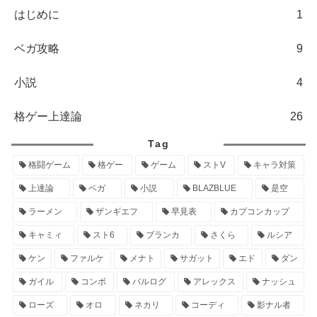
はじめに
1
ベガ攻略
9
小説
4
格ゲー上達論
26
Tag
格闘ゲーム
格ゲー
ゲーム
ストV
キャラ対策
上達論
ベガ
小説
BLAZBLUE
是空
ラーメン
ザンギエフ
早見表
カプコンカップ
キャミィ
スト6
ブランカ
さくら
ルシア
ケン
ファルケ
メナト
サガット
エド
ダン
ガイル
コンボ
バルログ
アレックス
ナッシュ
ローズ
オロ
ネカリ
コーディ
影ナル者