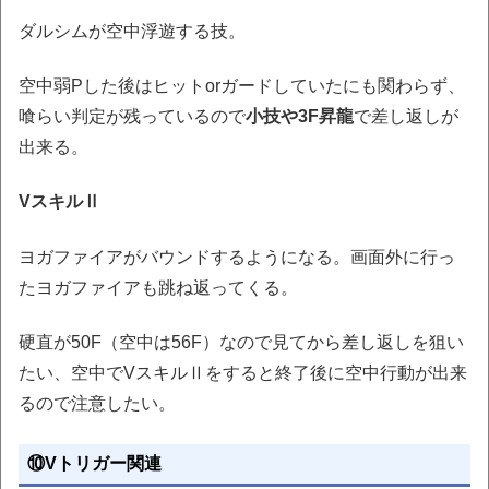
ダルシムが空中浮遊する技。
空中弱Pした後はヒットorガードしていたにも関わらず、
喰らい判定が残っているので
小技や3F昇龍
で差し返しが
出来る。
VスキルⅡ
ヨガファイアがバウンドするようになる。画面外に行っ
たヨガファイアも跳ね返ってくる。
硬直が50F（空中は56F）なので見てから差し返しを狙い
たい、空中でVスキルⅡをすると終了後に空中行動が出来
るので注意したい。
⑩Vトリガー関連