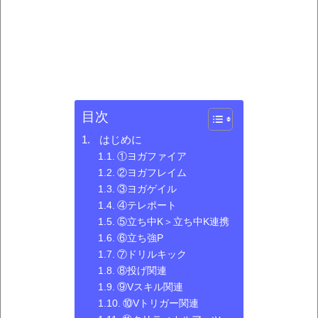
目次
はじめに
①ヨガファイア
②ヨガフレイム
③ヨガゲイル
④テレポート
⑤立ち中K＞立ち中K連携
⑥立ち強P
⑦ドリルキック
⑧投げ関連
⑨Vスキル関連
⑩Vトリガー関連