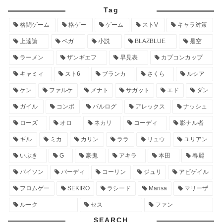
Tag
格闘ゲーム
格ゲー
ゲーム
ストV
キャラ対策
上達論
ベガ
小説
BLAZBLUE
是空
ラーメン
ザンギエフ
早見表
カプコンカップ
キャミィ
スト6
ブランカ
さくら
ルシア
ケン
ファルケ
メナト
サガット
エド
ダン
ガイル
コンボ
バルログ
アレックス
ナッシュ
ローズ
オロ
ネカリ
コーディ
影ナル者
ギル
ミカ
カリン
ララ
リュウ
ユリアン
いぶき
G
豪鬼
アキラ
本田
春麗
バイソン
バーディ
コーリン
ジュリ
アビゲイル
フロムゲー
SEKIRO
ラシード
Marisa
マリーザ
ルーク
セス
ファン
SEARCH