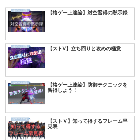
格ゲー上達論
【格ゲー上達論】対空習得の黙示録
格ゲー上達論
【ストV】立ち回りと攻めの極意
格ゲー上達論
【格ゲー上達論】防御テクニックを
習得しよう！
格ゲー上達論
【ストＶ】知って得するフレーム早
見表