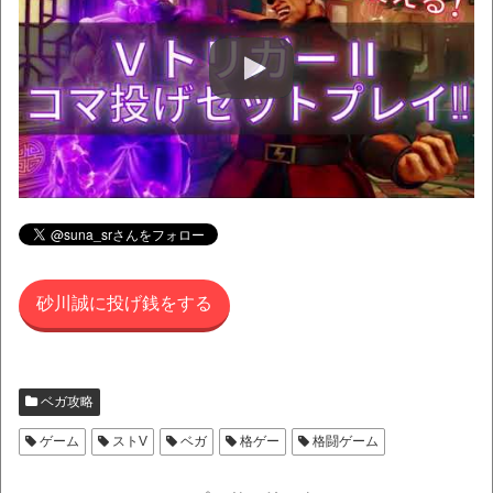
砂川誠に投げ銭をする
ベガ攻略
ゲーム
ストV
ベガ
格ゲー
格闘ゲーム