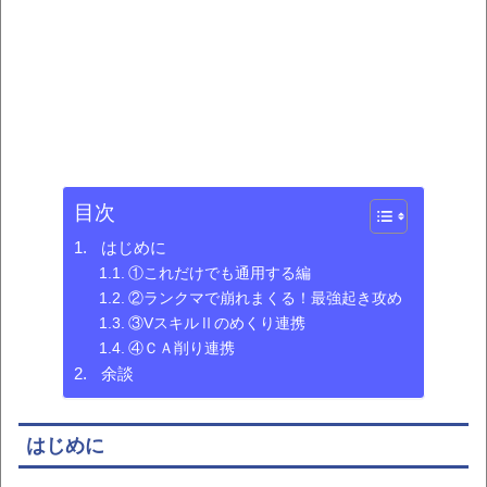
目次
はじめに
①これだけでも通用する編
②ランクマで崩れまくる！最強起き攻め
③VスキルⅡのめくり連携
④ＣＡ削り連携
余談
はじめに