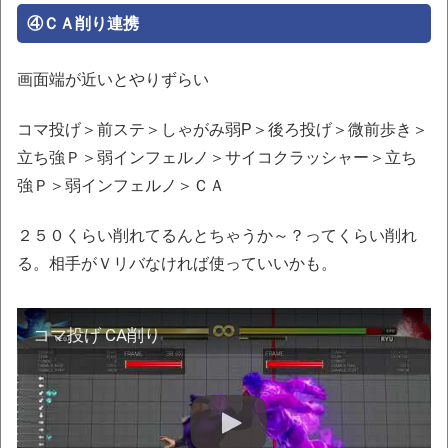
④ＣＡ削り連携
画面端が近いとやりずらい
コマ投げ＞前ステ＞しゃがみ弱P＞後ろ投げ＞微前歩き＞
立ち強Ｐ＞弱インフェルノ＞サイコクラッシャー＞立ち
強Ｐ＞弱インフェルノ＞ＣＡ
２５０くらい削れてるんとちゃうか～？ってくらい削れ
る。相手がＶリバなければ使っていいかも。
コマ投げ CA削り