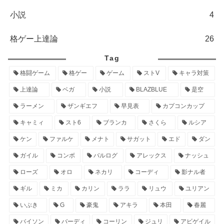
小説
4
格ゲー上達論
26
Tag
格闘ゲーム
格ゲー
ゲーム
ストV
キャラ対策
上達論
ベガ
小説
BLAZBLUE
是空
ラーメン
ザンギエフ
早見表
カプコンカップ
キャミィ
スト6
ブランカ
さくら
ルシア
ケン
ファルケ
メナト
サガット
エド
ダン
ガイル
コンボ
バルログ
アレックス
ナッシュ
ローズ
オロ
ネカリ
コーディ
影ナル者
ギル
ミカ
カリン
ララ
リュウ
ユリアン
いぶき
G
豪鬼
アキラ
本田
春麗
バイソン
バーディ
コーリン
ジュリ
アビゲイル