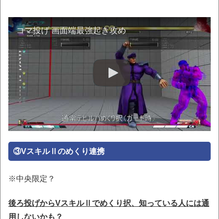
コマ投げ 画面端最強起き攻め
③VスキルⅡのめくり連携
※中央限定？
後ろ投げからVスキルⅡでめくり択、知っている人には通
用しないかも？