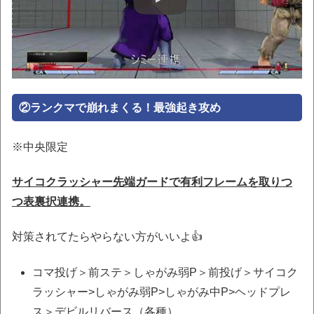
②ランクマで崩れまくる！最強起き攻め
※中央限定
サイコクラッシャー先端ガードで有利フレームを取りつ
つ表裏択連携。
対策されてたらやらない方がいいよ👍
コマ投げ＞前ステ＞しゃがみ弱P＞前投げ＞サイコク
ラッシャー>しゃがみ弱P>しゃがみ中P>ヘッドプレ
ス＞デビルリバース（各種）