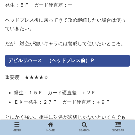
発生：５Ｆ ガード硬直差：ー
ヘッドプレス後に戻ってきて攻め継続したい場合は使っ
ていきたい。
だが、対空が強いキャラには警戒して使いたいところ。
デビルリバース （ヘッドプレス前）Ｐ
重要度：★★★★☆
発生：１５Ｆ ガード硬直差：＋２Ｆ
ＥＸー発生：２７Ｆ ガード硬直差：＋９Ｆ
とにかく強い。相手に対処が適切じゃないといくらでも
振っていい。
MENU
HOME
SEARCH
SIDEBAR