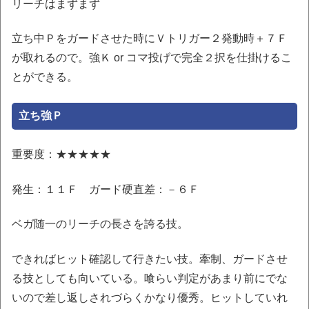
リーチはまずまず
立ち中Ｐをガードさせた時にＶトリガー２発動時＋７Ｆ
が取れるので。強Ｋ or コマ投げで完全２択を仕掛けるこ
とができる。
立ち強Ｐ
重要度：★★★★★
発生：１１Ｆ ガード硬直差：－６Ｆ
ベガ随一のリーチの長さを誇る技。
できればヒット確認して行きたい技。牽制、ガードさせ
る技としても向いている。喰らい判定があまり前にでな
いので差し返しされづらくかなり優秀。ヒットしていれ