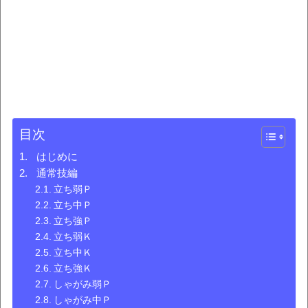
目次
はじめに
通常技編
立ち弱Ｐ
立ち中Ｐ
立ち強Ｐ
立ち弱Ｋ
立ち中Ｋ
立ち強Ｋ
しゃがみ弱Ｐ
しゃがみ中Ｐ