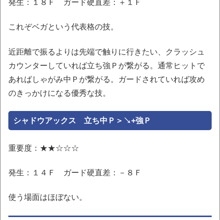
発生：１８Ｆ ガード硬直差：＋１Ｆ
これぞベガという代表格の技。
近距離で振るよりは先端で触りに行きたい、クラッシュ
カウンターしていれば立ち強Ｐが繋がる。通常ヒットで
あればしゃがみ中Ｐが繋がる。ガードされていれば攻め
のきっかけになる優秀な技。
シャドウアックス 立ち中Ｐ＞↘+強Ｐ
重要度：★★☆☆☆
発生：１４Ｆ ガード硬直差：－８Ｆ
使う場面はほぼない。