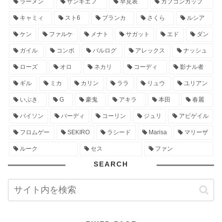
ラーメン
ザンギエフ
早見表
カプコンカップ
キャミィ
スト6
ブランカ
さくら
ルシア
ケン
ファルケ
メナト
サガット
エド
ダン
ガイル
コンボ
バルログ
アレックス
ナッシュ
ローズ
オロ
ネカリ
コーディ
影ナル者
ギル
ミカ
カリン
ララ
リュウ
ユリアン
いぶき
G
豪鬼
アキラ
本田
春麗
バイソン
バーディ
コーリン
ジュリ
アビゲイル
フロムゲー
SEKIRO
ラシード
Marisa
マリーザ
ルーク
セス
ファン
SEARCH