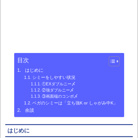
目次
はじめに
シミーをしやすい状況
①EXダブルニー〆
②強ダブルニー〆
③画面端のコンボ〆
ベガのシミーは「立ち強K or しゃがみ中K」
余談
はじめに