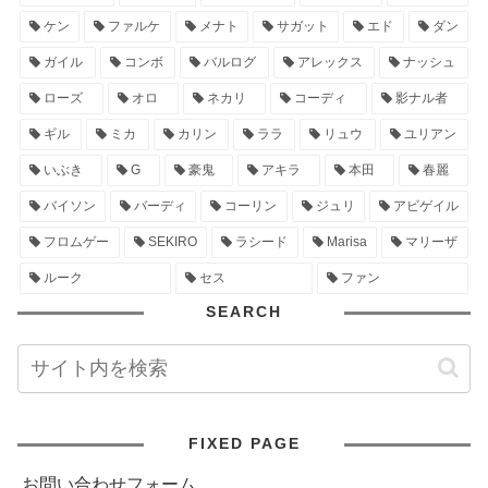
ケン
ファルケ
メナト
サガット
エド
ダン
ガイル
コンボ
バルログ
アレックス
ナッシュ
ローズ
オロ
ネカリ
コーディ
影ナル者
ギル
ミカ
カリン
ララ
リュウ
ユリアン
いぶき
G
豪鬼
アキラ
本田
春麗
バイソン
バーディ
コーリン
ジュリ
アビゲイル
フロムゲー
SEKIRO
ラシード
Marisa
マリーザ
ルーク
セス
ファン
SEARCH
FIXED PAGE
お問い合わせフォーム