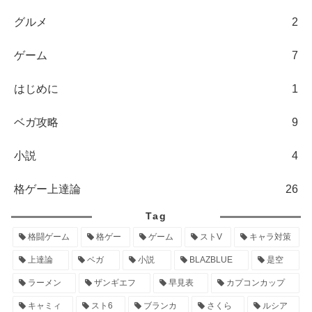
グルメ
2
ゲーム
7
はじめに
1
ベガ攻略
9
小説
4
格ゲー上達論
26
Tag
格闘ゲーム
格ゲー
ゲーム
ストV
キャラ対策
上達論
ベガ
小説
BLAZBLUE
是空
ラーメン
ザンギエフ
早見表
カプコンカップ
キャミィ
スト6
ブランカ
さくら
ルシア