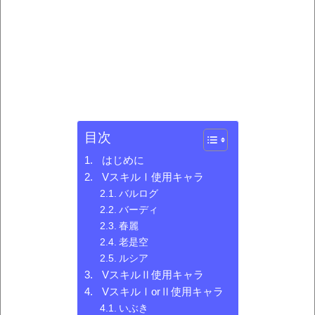
目次
はじめに
VスキルⅠ使用キャラ
バルログ
バーディ
春麗
老是空
ルシア
VスキルⅡ使用キャラ
VスキルⅠorⅡ使用キャラ
いぶき