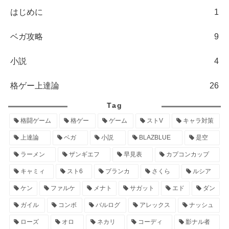
はじめに
1
ベガ攻略
9
小説
4
格ゲー上達論
26
Tag
格闘ゲーム
格ゲー
ゲーム
ストV
キャラ対策
上達論
ベガ
小説
BLAZBLUE
是空
ラーメン
ザンギエフ
早見表
カプコンカップ
キャミィ
スト6
ブランカ
さくら
ルシア
ケン
ファルケ
メナト
サガット
エド
ダン
ガイル
コンボ
バルログ
アレックス
ナッシュ
ローズ
オロ
ネカリ
コーディ
影ナル者