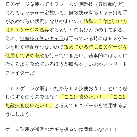
ＥＸゲージを使って１フレームの無敵技（昇龍拳など）
になるキャラが一定数いる。
無敵技が有るキャラ
は相手
が攻めづらい状況になりやすいので
防御に自信が無い方
はＥＸゲージを温存
するというのもひとつの手である。
逆に、
無敵技が無いキャラ
は守っている時にはＥＸゲー
ジを吐く場面が少ないので
攻めている時にＥＸゲージを
使用して攻め継続
を行っていきたい。基本的には守りに
徹するより攻めているほうが勝ちやすいのがストリート
ファイターだ。
「ＥＸゲージが溜まったからＥＸ技使おう！」という感
じにすぐ使うのではなく
「ここは攻めたい！」「ここは
無敵技を使いたい！」
と考えてＥＸゲージを運用するよ
うにしよう。
ゲージ運用が勝敗のカギを握るのは間違いない！！