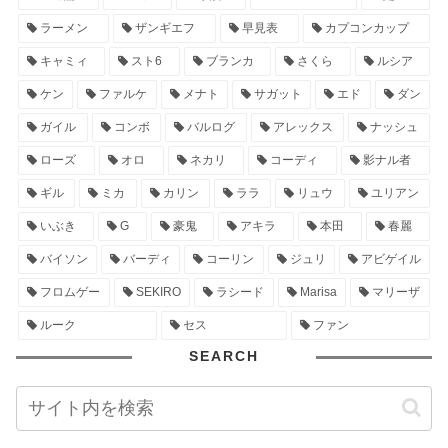
ラーメン
ザンギエフ
早見表
カプコンカップ
キャミィ
スト6
ブランカ
さくら
ルシア
ケン
ファルケ
メナト
サガット
エド
ダン
ガイル
コンボ
バルログ
アレックス
ナッシュ
ローズ
オロ
ネカリ
コーディ
影ナル者
ギル
ミカ
カリン
ララ
リュウ
ユリアン
いぶき
G
豪鬼
アキラ
本田
春麗
バイソン
バーディ
コーリン
ジュリ
アビゲイル
フロムゲー
SEKIRO
ラシード
Marisa
マリーザ
ルーク
セス
ファン
SEARCH