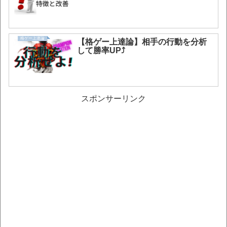
格ゲー上達論
【格ゲー上達論】相手の行動を分析
して勝率UP⤴
スポンサーリンク