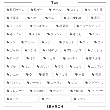
Tag
格闘ゲーム
格ゲー
ゲーム
ストV
キャラ対策
上達論
ベガ
小説
BLAZBLUE
是空
ラーメン
ザンギエフ
早見表
カプコンカップ
キャミィ
スト6
ブランカ
さくら
ルシア
ケン
ファルケ
メナト
サガット
エド
ダン
ガイル
コンボ
バルログ
アレックス
ナッシュ
ローズ
オロ
ネカリ
コーディ
影ナル者
ギル
ミカ
カリン
ララ
リュウ
ユリアン
いぶき
G
豪鬼
アキラ
本田
春麗
バイソン
バーディ
コーリン
ジュリ
アビゲイル
フロムゲー
SEKIRO
ラシード
Marisa
マリーザ
ルーク
セス
ファン
SEARCH