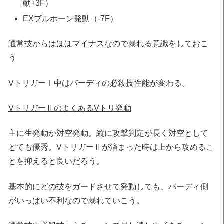
動+3F）
EXブルホーン発動（-7F）
通常技からはほぼマイナスなので暴れる意識をしておこ
う
VトリガーⅠ中はバーディの必殺技性能が変わる。
VトリガーⅡのよくあるVトリ発動
主に生発動か対空発動。縦に攻撃判定が長く対空として
とても優秀。VトリガーⅡが溜まった時は上から攻めるこ
とを抑えると良いだろう。
基本的にどの技をガードさせて発動しても、バーディ側
がいっぱい不利なので暴れていこう。