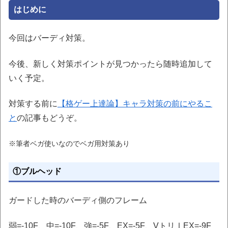
はじめに
今回はバーディ対策。
今後、新しく対策ポイントが見つかったら随時追加して
いく予定。
対策する前に
【格ゲー上達論】キャラ対策の前にやるこ
と
の記事もどうぞ。
※筆者ベガ使いなのでベガ用対策あり
①ブルヘッド
ガードした時のバーディ側のフレーム
弱=-10F、中=-10F、強=-5F、EX=-5F、VトリⅠEX=-9F