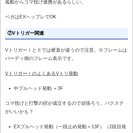
風船からコマ投げ連携があるらしい。
ベガはEXヘップレでOK
⑦Vトリガー関連
VトリガーⅠとⅡでは硬直が違うので注意。
※フレームは
バーディ側のフレーム表示です。
VトリガーⅠのよくあるVトリ発動
中ブルヘッド発動 ＋3F
コマ投げと打撃の択が成立するので頑張ろう。バクステ
がいいかも？
EXブルヘッド発動（一段止め発動＋13F）（2段目発