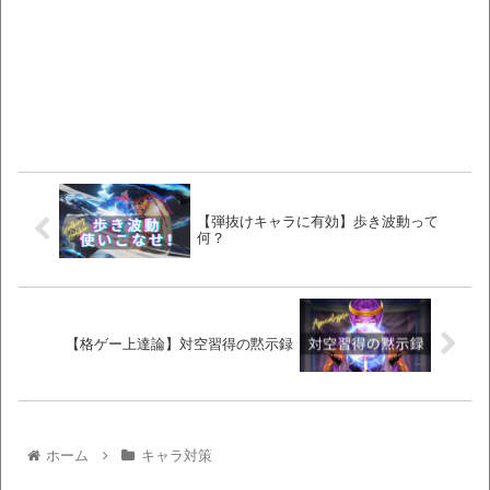
【弾抜けキャラに有効】歩き波動って
何？
【格ゲー上達論】対空習得の黙示録
ホーム
キャラ対策