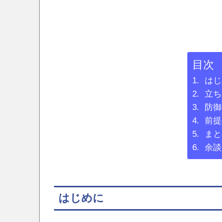
目次
はじ
立ち
防御
前提
まと
余談
はじめに