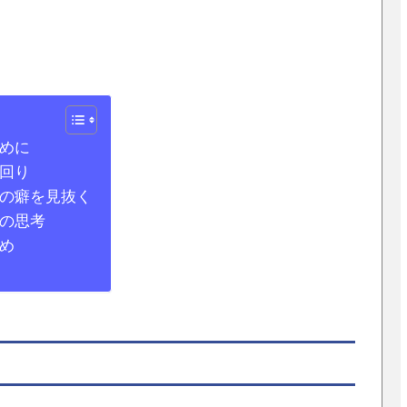
めに
回り
の癖を見抜く
の思考
め