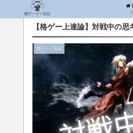
【格ゲー上達論】対戦中の思
格ゲー上達論