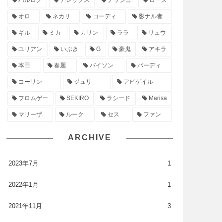
バルログ
アレックス
ナッシュ
ローズ
オロ
ネカリ
コーディ
影ナル者
ギル
ミカ
カリン
ララ
リュウ
ユリアン
いぶき
G
豪鬼
アキラ
本田
春麗
バイソン
バーディ
コーリン
ジュリ
アビゲイル
フロムゲー
SEKIRO
ラシード
Marisa
マリーザ
ルーク
セス
ファン
ARCHIVE
2023年7月
1
2022年1月
1
2021年11月
3