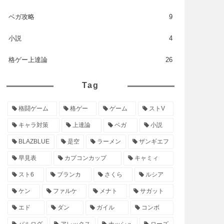
ベガ攻略
9
小説
4
格ゲー上達論
26
Tag
格闘ゲーム
格ゲー
ゲーム
ストV
キャラ対策
上達論
ベガ
小説
BLAZBLUE
是空
ラーメン
ザンギエフ
早見表
カプコンカップ
キャミィ
スト6
ブランカ
さくら
ルシア
ケン
ファルケ
メナト
サガット
エド
ダン
ガイル
コンボ