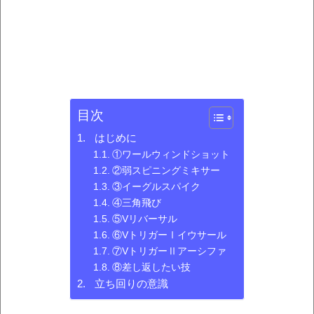
目次
はじめに
①ワールウィンドショット
②弱スピニングミキサー
③イーグルスパイク
④三角飛び
⑤Vリバーサル
⑥VトリガーⅠイウサール
⑦VトリガーⅡアーシファ
⑧差し返したい技
立ち回りの意識