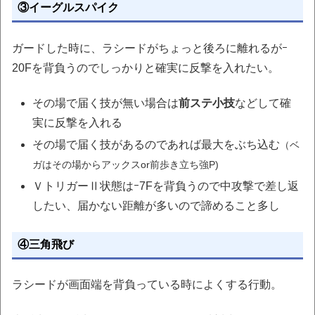
③イーグルスパイク
ガードした時に、ラシードがちょっと後ろに離れるがｰ
20Fを背負うのでしっかりと確実に反撃を入れたい。
その場で届く技が無い場合は
前ステ小技
などして確
実に反撃を入れる
その場で届く技があるのであれば最大をぶち込む
（ベ
ガはその場からアックスor前歩き立ち強P)
ＶトリガーⅡ状態はｰ7Fを背負うので中攻撃で差し返
したい、届かない距離が多いので諦めること多し
④三角飛び
ラシードが画面端を背負っている時によくする行動。