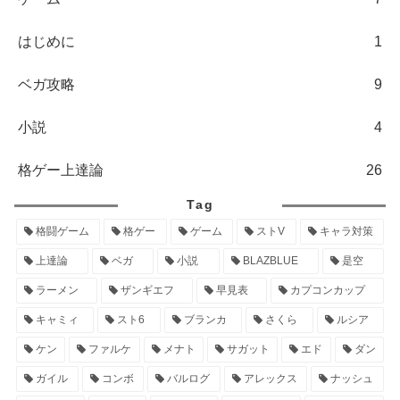
はじめに
1
ベガ攻略
9
小説
4
格ゲー上達論
26
Tag
格闘ゲーム
格ゲー
ゲーム
ストV
キャラ対策
上達論
ベガ
小説
BLAZBLUE
是空
ラーメン
ザンギエフ
早見表
カプコンカップ
キャミィ
スト6
ブランカ
さくら
ルシア
ケン
ファルケ
メナト
サガット
エド
ダン
ガイル
コンボ
バルログ
アレックス
ナッシュ