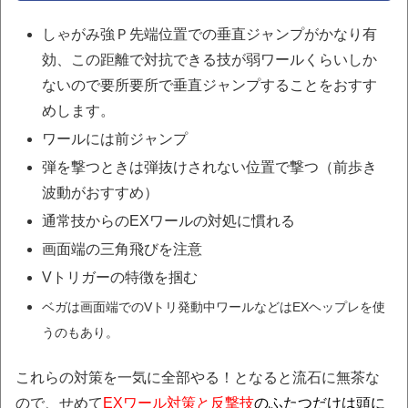
しゃがみ強Ｐ先端位置での垂直ジャンプがかなり有
効、この距離で対抗できる技が弱ワールくらいしか
ないので要所要所で垂直ジャンプすることをおすす
めします。
ワールには前ジャンプ
弾を撃つときは弾抜けされない位置で撃つ（前歩き
波動がおすすめ）
通常技からのEXワールの対処に慣れる
画面端の三角飛びを注意
Vトリガーの特徴を掴む
ベガは画面端でのVトリ発動中ワールなどはEXヘップレを使
うのもあり。
これらの対策を一気に全部やる！となると流石に無茶な
ので、せめて
EXワール対策と反撃技
のふたつだけは頭に