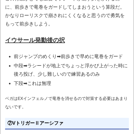
に、前歩きで竜巻をガードしてしまおうという算段だ。
かなりローリスクで崩されにくくなると思うので勇気を
もって前歩きしよう。
イウサール発動後の択
前ジャンプのめくり➡前歩きで早めに竜巻をガード
中段➡ラシードが地上でちょっと浮かび上がった時に
後ろ投げ、少し難しいので練習あるのみ
下段➡これは無理
ベガはEXインフェルノで竜巻を消せるので対策する必要はあまり
ないです。
⑦VトリガーⅡアーシファ