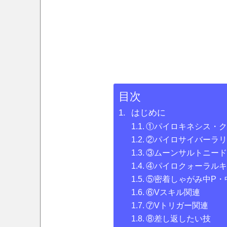
目次
はじめに
①パイロキネシス・
②パイロサイバーラ
③ムーンサルトニー
④パイロクォーラル
⑤密着しゃがみ中P・
⑥Vスキル関連
⑦Vトリガー関連
⑧差し返したい技