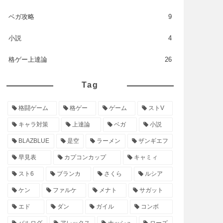
ベガ攻略
9
小説
4
格ゲー上達論
26
Tag
格闘ゲーム
格ゲー
ゲーム
ストV
キャラ対策
上達論
ベガ
小説
BLAZBLUE
是空
ラーメン
ザンギエフ
早見表
カプコンカップ
キャミィ
スト6
ブランカ
さくら
ルシア
ケン
ファルケ
メナト
サガット
エド
ダン
ガイル
コンボ