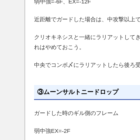
弱中強=-6F、EX=-12F
近距離でガードした場合は、中攻撃以上
クリオキネシスと一緒にラリアットして
れはやめておこう。
中央でコンボ〆にラリアットしたら後ろ
③ムーンサルトニードロップ
ガードした時のギル側のフレーム
弱中強EX=-2F