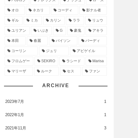
バルログ
アレックス
ナッシュ
ローズ
オロ
ネカリ
コーディ
影ナル者
ギル
ミカ
カリン
ララ
リュウ
ユリアン
いぶき
G
豪鬼
アキラ
本田
春麗
バイソン
バーディ
コーリン
ジュリ
アビゲイル
フロムゲー
SEKIRO
ラシード
Marisa
マリーザ
ルーク
セス
ファン
ARCHIVE
2023年7月
1
2022年1月
1
2021年11月
3