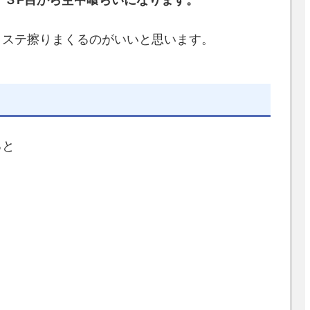
、３F目から空中喰らいになります。
クステ擦りまくるのがいいと思います。
ると
。