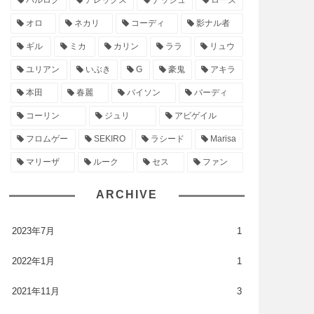
バルログ
アレックス
ナッシュ
ローズ
オロ
ネカリ
コーディ
影ナル者
ギル
ミカ
カリン
ララ
リュウ
ユリアン
いぶき
G
豪鬼
アキラ
本田
春麗
バイソン
バーディ
コーリン
ジュリ
アビゲイル
フロムゲー
SEKIRO
ラシード
Marisa
マリーザ
ルーク
セス
ファン
ARCHIVE
2023年7月
1
2022年1月
1
2021年11月
3