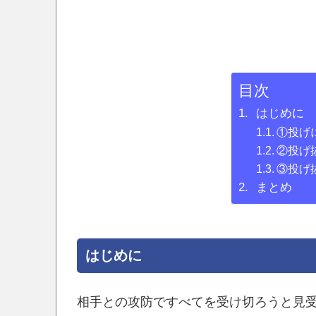
目次
はじめに
①投げ
②投げ
③投げ
まとめ
はじめに
相手との攻防ですべてを受け切ろうと見