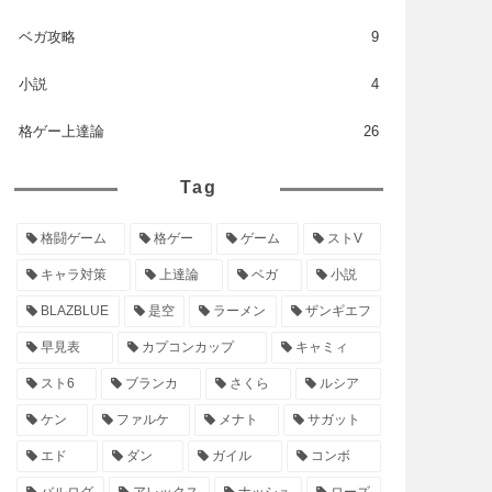
ベガ攻略
9
小説
4
格ゲー上達論
26
Tag
格闘ゲーム
格ゲー
ゲーム
ストV
キャラ対策
上達論
ベガ
小説
BLAZBLUE
是空
ラーメン
ザンギエフ
早見表
カプコンカップ
キャミィ
スト6
ブランカ
さくら
ルシア
ケン
ファルケ
メナト
サガット
エド
ダン
ガイル
コンボ