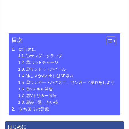
目次
はじめに
①サンダークラップ
②ボルトチャージ
③サンセットホイール
④しゃがみ中Kには3F暴れ
⑤ワンガードバクステ、ワンガード暴れをしよう
⑥Vスキル関連
⑦Vトリガー関連
⑧差し返したい技
立ち回りの意識
はじめに