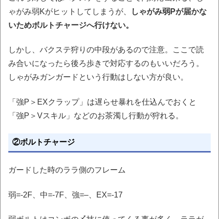
ゃがみ弱Kがヒットしてしまうが、
しゃがみ弱Pが届かな
いためボルトチャージへ行けない。
しかし、バクステ狩りの中段があるので注意。ここで読
み合いになったら後ろ歩きで対応するのもいいだろう。
しゃがみガンガードという行動はしない方が良い。
「強P＞EXクラップ」は遅らせ暴れを仕込んでおくと
「強P＞Vスキル」などのお茶濁し行動が狩れる。
②ボルトチャージ
ガードした時のララ側のフレーム
弱=-2F、中=-7F、強=–、EX=-17