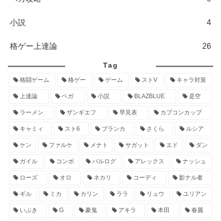
小説
4
格ゲー上達論
26
Tag
格闘ゲーム
格ゲー
ゲーム
ストV
キャラ対策
上達論
ベガ
小説
BLAZBLUE
是空
ラーメン
ザンギエフ
早見表
カプコンカップ
キャミィ
スト6
ブランカ
さくら
ルシア
ケン
ファルケ
メナト
サガット
エド
ダン
ガイル
コンボ
バルログ
アレックス
ナッシュ
ローズ
オロ
ネカリ
コーディ
影ナル者
ギル
ミカ
カリン
ララ
リュウ
ユリアン
いぶき
G
豪鬼
アキラ
本田
春麗