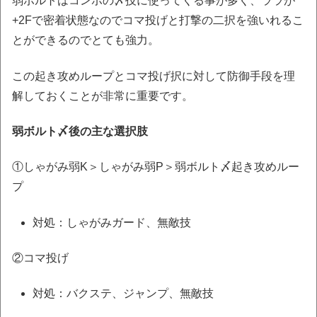
弱ボルトはコンボの〆技に使ってくる事が多く、ララが
+2Fで密着状態なのでコマ投げと打撃の二択を強いれるこ
とができるのでとても強力。
この起き攻めループとコマ投げ択に対して防御手段を理
解しておくことが非常に重要です。
弱ボルト〆後の主な選択肢
①しゃがみ弱K＞しゃがみ弱P＞弱ボルト〆起き攻めルー
プ
対処：しゃがみガード、無敵技
②コマ投げ
対処：バクステ、ジャンプ、無敵技